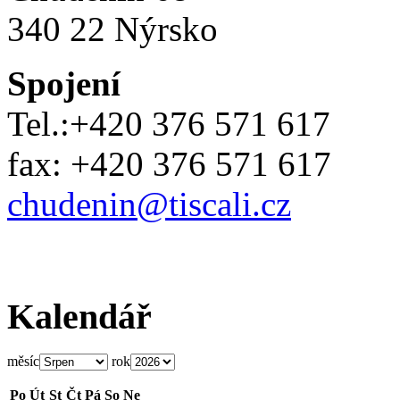
340 22 Nýrsko
Spojení
Tel.:+420 376 571 617
fax: +420 376 571 617
chudenin@tiscali.cz
Kalendář
měsíc
rok
Po
Út
St
Čt
Pá
So
Ne