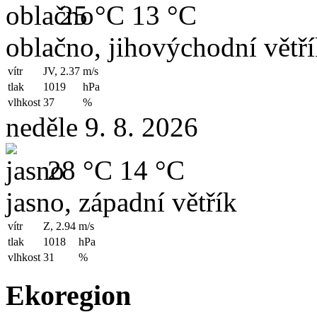
25 °C
13 °C
oblačno, jihovýchodní větř
vítr
JV, 2.37
m/s
tlak
1019
hPa
vlhkost
37
%
neděle 9. 8. 2026
28 °C
14 °C
jasno, západní větřík
vítr
Z, 2.94
m/s
tlak
1018
hPa
vlhkost
31
%
Ekoregion