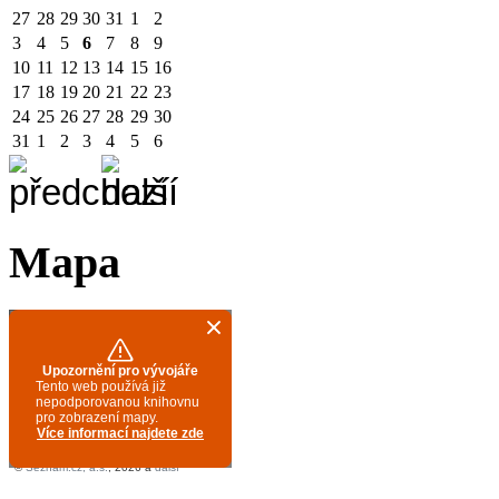
27
28
29
30
31
1
2
3
4
5
6
7
8
9
10
11
12
13
14
15
16
17
18
19
20
21
22
23
24
25
26
27
28
29
30
31
1
2
3
4
5
6
Mapa