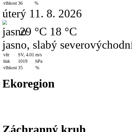
vlhkost
36
%
úterý 11. 8. 2026
29 °C
18 °C
jasno, slabý severovýchodní
vítr
SV, 4.01
m/s
tlak
1019
hPa
vlhkost
35
%
Ekoregion
Záchranný kruh