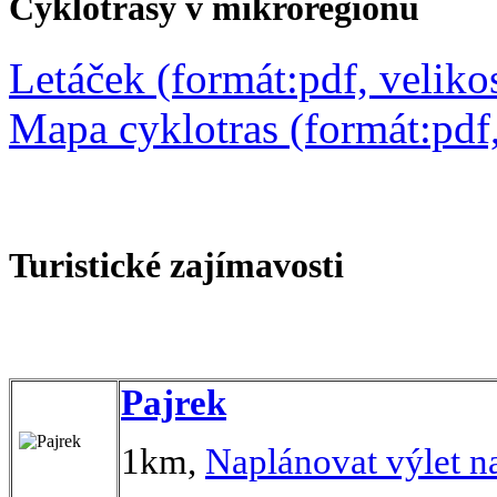
Cyklotrasy v mikroregionu
Letáček (formát:pdf, velik
Mapa cyklotras (formát:pdf
Turistické zajímavosti
Pajrek
1km,
Naplánovat výlet n