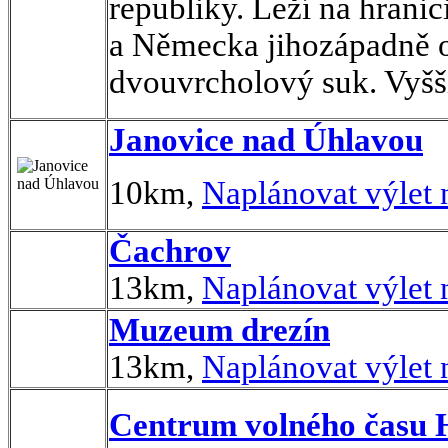
republiky. Leží na hrani
a Německa jihozápadně o
dvouvrcholový suk. Vyšší 
Janovice nad Úhlavou
10km,
Naplánovat výlet
Čachrov
13km,
Naplánovat výlet
Muzeum drezín
13km,
Naplánovat výlet
Centrum volného času 