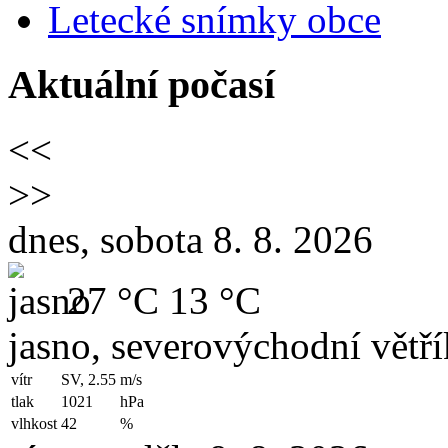
Letecké snímky obce
Aktuální počasí
<<
>>
dnes, sobota 8. 8. 2026
27 °C
13 °C
jasno, severovýchodní větří
vítr
SV, 2.55
m/s
tlak
1021
hPa
vlhkost
42
%