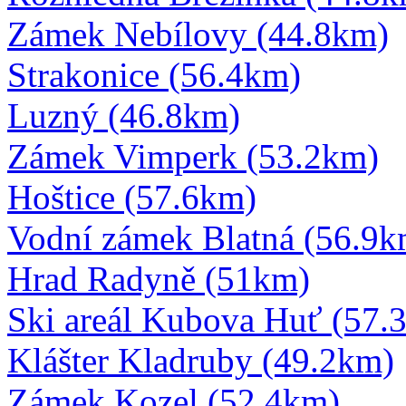
Zámek Nebílovy (44.8km)
Strakonice (56.4km)
Luzný (46.8km)
Zámek Vimperk (53.2km)
Hoštice (57.6km)
Vodní zámek Blatná (56.9k
Hrad Radyně (51km)
Ski areál Kubova Huť (57.
Klášter Kladruby (49.2km)
Zámek Kozel (52.4km)