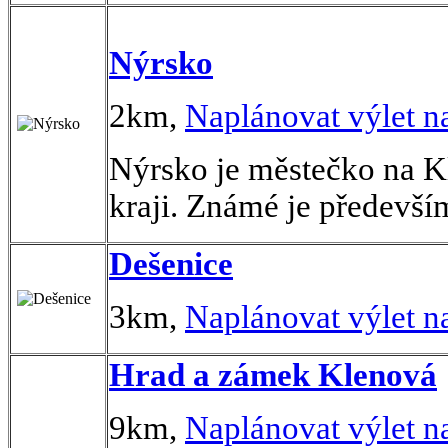
Nýrsko
2km,
Naplánovat výlet n
Nýrsko je městečko na K
kraji. Známé je předevší
Dešenice
3km,
Naplánovat výlet n
Hrad a zámek Klenová
9km,
Naplánovat výlet n