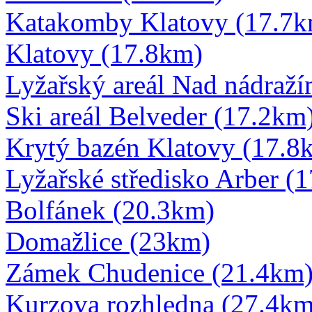
Katakomby Klatovy (17.7k
Klatovy (17.8km)
Lyžařský areál Nad nádraž
Ski areál Belveder (17.2km
Krytý bazén Klatovy (17.8
Lyžařské středisko Arber (
Bolfánek (20.3km)
Domažlice (23km)
Zámek Chudenice (21.4km
Kurzova rozhledna (27.4km