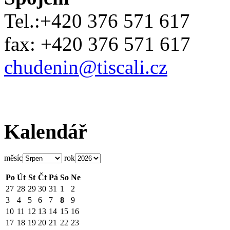
Tel.:+420 376 571 617
fax: +420 376 571 617
chudenin@tiscali.cz
Kalendář
měsíc
rok
Po
Út
St
Čt
Pá
So
Ne
27
28
29
30
31
1
2
3
4
5
6
7
8
9
10
11
12
13
14
15
16
17
18
19
20
21
22
23