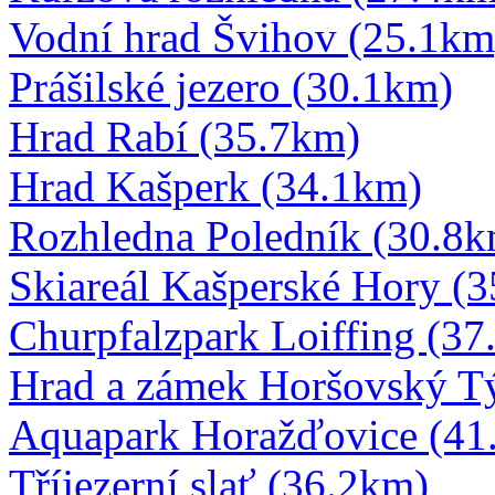
Vodní hrad Švihov (25.1km
Prášilské jezero (30.1km)
Hrad Rabí (35.7km)
Hrad Kašperk (34.1km)
Rozhledna Poledník (30.8k
Skiareál Kašperské Hory (
Churpfalzpark Loiffing (37
Hrad a zámek Horšovský T
Aquapark Horažďovice (41
Tříjezerní slať (36.2km)