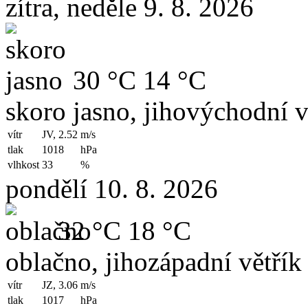
zítra, neděle 9. 8. 2026
30 °C
14 °C
skoro jasno, jihovýchodní v
vítr
JV, 2.52
m/s
tlak
1018
hPa
vlhkost
33
%
pondělí 10. 8. 2026
32 °C
18 °C
oblačno, jihozápadní větřík
vítr
JZ, 3.06
m/s
tlak
1017
hPa