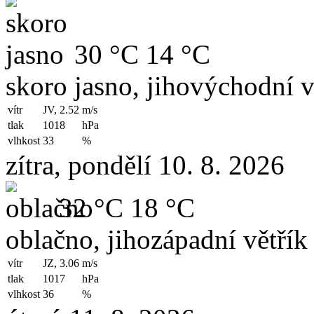
30 °C
14 °C
skoro jasno, jihovýchodní v
vítr
JV, 2.52
m/s
tlak
1018
hPa
vlhkost
33
%
zítra, pondělí 10. 8. 2026
32 °C
18 °C
oblačno, jihozápadní větřík
vítr
JZ, 3.06
m/s
tlak
1017
hPa
vlhkost
36
%