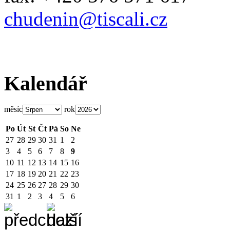
chudenin@tiscali.cz
Kalendář
měsíc
rok
Po
Út
St
Čt
Pá
So
Ne
27
28
29
30
31
1
2
3
4
5
6
7
8
9
10
11
12
13
14
15
16
17
18
19
20
21
22
23
24
25
26
27
28
29
30
31
1
2
3
4
5
6