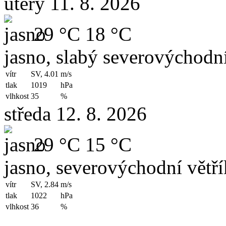
úterý 11. 8. 2026
29 °C
18 °C
jasno, slabý severovýchodní
vítr
SV, 4.01
m/s
tlak
1019
hPa
vlhkost
35
%
středa 12. 8. 2026
29 °C
15 °C
jasno, severovýchodní větří
vítr
SV, 2.84
m/s
tlak
1022
hPa
vlhkost
36
%